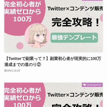
【Twitterで副業って？】副業初心者が現実的に100万
達成までの道のり②
2021.10.24
Uncategorized