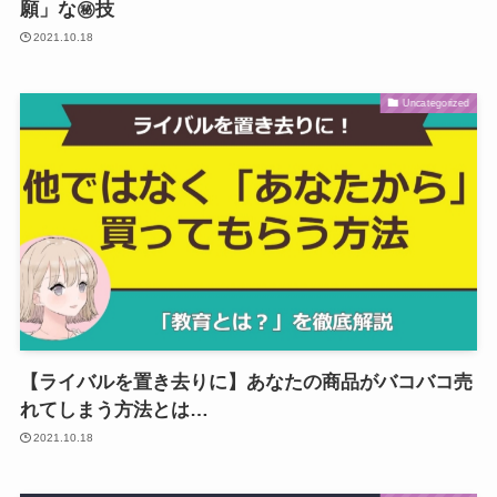
願」な㊙技
2021.10.18
Uncategorized
【ライバルを置き去りに】あなたの商品がバコバコ売
れてしまう方法とは…
2021.10.18