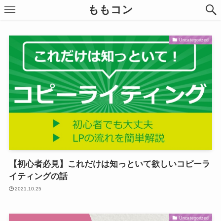
ももコン
Uncategorized
【初心者必見】これだけは知っといて欲しいコピーラ
イティングの話
2021.10.25
Uncategorized